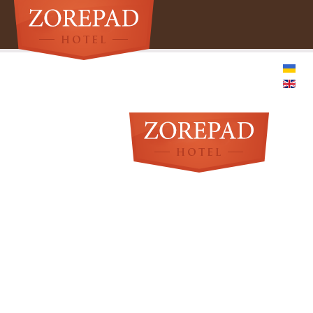
Головна
Готель
Економ
Комфорт
Напівлюкс
Ресторан
Сауна
Контакти