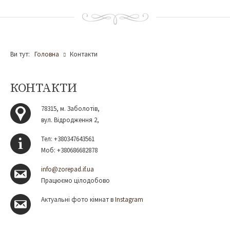
Ви тут:
Головна
Контакти
КОНТАКТИ
78315, м. Заболотів,
вул. Відродження 2,
Teл: +380347643561
Моб: +380686682878
info@zorepad.if.ua
Працюємо цілодобово
Актуальні фото кімнат в
Instagram